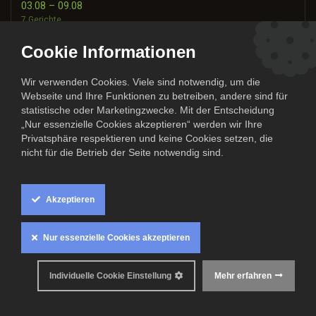
03.08 – 09.08
7 Gerichte
Cookie Informationen
10.08 – 16.08
7 Gerichte
Wir verwenden Cookies. Viele sind notwendig, um die
Webseite und Ihre Funktionen zu betreiben, andere sind für
17.08 – 23.08
statistische oder Marketingzwecke. Mit der Entscheidung
7 Gerichte
„Nur essenzielle Cookies akzeptieren“ werden wir Ihre
Privatsphäre respektieren und keine Cookies setzen, die
24.08 – 30.08
nicht für die Betrieb der Seite notwendig sind.
7 Gerichte
Lieferwoche: 22.06 – 28.06
Akzeptieren
22.06.2026 – 28.06.2026 · 9 Gerichte verfügbar
Nur essenzielle Cookies akzeptieren
Mindestens
6 Produkte
pro Lieferwoche bestellen.
0
Individuelle Cookie Einstellung
Mehr erfahren