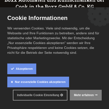
Cook in the Boxx GmbH & Co. KG
Cookie Informationen
Wir verwenden Cookies. Viele sind notwendig, um die
Webseite und Ihre Funktionen zu betreiben, andere sind für
Präambel
statistische oder Marketingzwecke. Mit der Entscheidung
„Nur essenzielle Cookies akzeptieren“ werden wir Ihre
Die nachfolgend genannten Informationen geben Ihnen einen
Privatsphäre respektieren und keine Cookies setzen, die
Überblick über die Verarbeitung Ihrer personenbezogenen Daten
nicht für die Betrieb der Seite notwendig sind.
im Zusammenhang mit nachfolgenden Services und
Dienstleistungen und informieren Sie über Ihre Rechte nach der
Europäischen Datenschutz-Grundverordnung (DSGVO):
Akzeptieren
I. Allgemeine Informationen und Ihre Rechte als betroffene
Person,
Nur essenzielle Cookies akzeptieren
II. Verarbeitung personenbezogener Daten im Rahmen der
Allgemeinen Kontaktaufnahme,
Individuelle Cookie Einstellung
Mehr erfahren
III. Verarbeitung personenbezogener Daten im Rahmen von
Bestellungen, Buchungen sowie der Benutzung von Cook in
The Boxx Automaten und Kühlschränken,