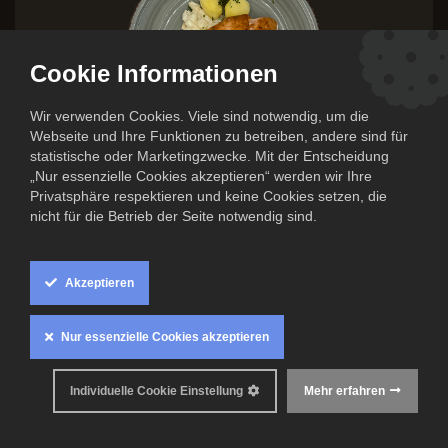
Cookie Informationen
Wir verwenden Cookies. Viele sind notwendig, um die
Webseite und Ihre Funktionen zu betreiben, andere sind für
statistische oder Marketingzwecke. Mit der Entscheidung
„Nur essenzielle Cookies akzeptieren“ werden wir Ihre
Privatsphäre respektieren und keine Cookies setzen, die
nicht für die Betrieb der Seite notwendig sind.
Lachsfilet auf getrüffeltem
Rahmkohlrabi mit Salzkartoffeln
Akzeptieren
13,50
€
Nur essenzielle Cookies akzeptieren
Inkl. MwSt. zzgl.
Versandkosten
0
Individuelle Cookie Einstellung
Mehr erfahren
Mindestens haltbar bis: 22. Juni 2026