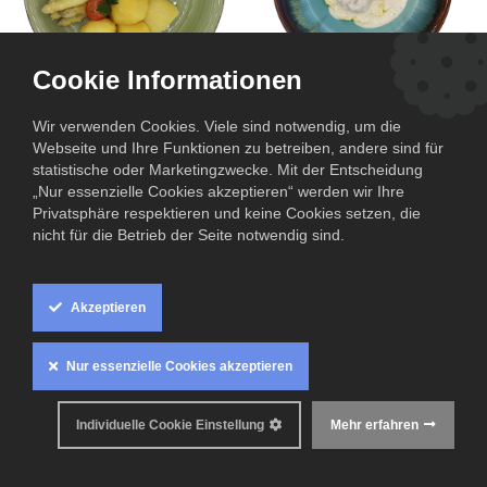
Cookie Informationen
Königsberger Klopse mit
Spargel mit Kartoffeln
Kapernsauce und
Wir verwenden Cookies. Viele sind notwendig, um die
und Butter
Kartoffelstampf
Webseite und Ihre Funktionen zu betreiben, andere sind für
13,50
€
11,00
€
statistische oder Marketingzwecke. Mit der Entscheidung
„Nur essenzielle Cookies akzeptieren“ werden wir Ihre
Privatsphäre respektieren und keine Cookies setzen, die
nicht für die Betrieb der Seite notwendig sind.
Akzeptieren
Nur essenzielle Cookies akzeptieren
Individuelle Cookie Einstellung
Mehr erfahren
Passionsfruchttarte
6,00
€