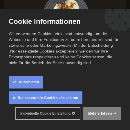
Cookie Informationen
Wir verwenden Cookies. Viele sind notwendig, um die
Webseite und Ihre Funktionen zu betreiben, andere sind für
statistische oder Marketingzwecke. Mit der Entscheidung
„Nur essenzielle Cookies akzeptieren“ werden wir Ihre
Privatsphäre respektieren und keine Cookies setzen, die
nicht für die Betrieb der Seite notwendig sind.
Kalbstafelspitz mit
Gemüsejulienne, Meerrettichsoße
Akzeptieren
und Kartoffelstampf
Nur essenzielle Cookies akzeptieren
12,50
€
Individuelle Cookie Einstellung
Mehr erfahren
Inkl. MwSt. zzgl.
Versandkosten