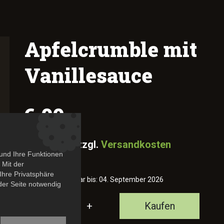
Apfelcrumble mit
Vanillesauce
6,00
€
Inkl. MwSt. zzgl.
Versandkosten
und Ihre Funktionen
 Mit der
Ihre Privatsphäre
Mindestens haltbar bis: 04. September 2026
 der Seite notwendig
-
1
+
Kaufen