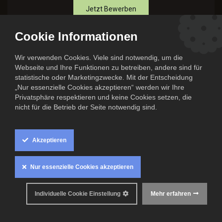
Jetzt Bewerben
Cookie Informationen
Bist Du ein Organisationstalent mit einem Gespür für
Wir verwenden Cookies. Viele sind notwendig, um die
Kommunikation, Design und Markenauftritt?
Webseite und Ihre Funktionen zu betreiben, andere sind für
Arbeitest Du strukturiert, eigenverantwortlich und bringst Projekte
statistische oder Marketingzwecke. Mit der Entscheidung
zuverlässig von der Idee bis zur Umsetzung?
„Nur essenzielle Cookies akzeptieren“ werden wir Ihre
Dann suchen wir genau Dich!
Privatsphäre respektieren und keine Cookies setzen, die
nicht für die Betrieb der Seite notwendig sind.
Für unser Team suchen wir eine vielseitige Persönlichkeit, die alle
Marketing- und Kommunikationsmaßnahmen eigenständig
steuert – von der Kampagnenplanung über die Content-
Akzeptieren
Produktion bis zur medialen Begleitung von Veranstaltungen vor
Ort.
Nur essenzielle Cookies akzeptieren
Wer sind wir?
The Cook Family ist ein junges Unternehmen mit einem
Individuelle Cookie Einstellung
Mehr erfahren
innovativen Konzept für Lebensmittelproduktion, Handel und
Gastronomie in Sachsen. In Chemnitz sind wir Marktführer für