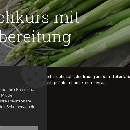
chkurs mit
bereitung
`s richtig geht, damit er nicht mehr zäh oder traurig auf dem Teller lan
 oder Hähnchen - auf die richtige Zubereitung kommt es an.
und Ihre Funktionen
nehmerzahl 10 Personen!
 Mit der
Ihre Privatsphäre
 der Seite notwendig