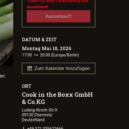
Tickets für diese Veranstaltung sind
Ausverkauft
Ausverkauft
DATUM & ZEIT
Montag Mai 18, 2026
17:00
20:00
(
Europe/Berlin
)
Zum Kalender hinzufügen
det.
ORT
Cook in the Boxx GmbH
& Co.KG
Ludwig-Kirsch-Str.9
09130 Chemnitz
Deutschland
+49 371 335622666