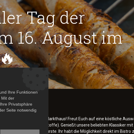
ler Tag der
m 16. August im
🔥
und Ihre Funktionen
Markthaus! 🌭🔥
 Mit der
Ihre Privatsphäre
 der Seite notwendig
len Tag der Bratwurst im Markthaus! Freut Euch auf eine köstliche Ausw
 (ohne Konservierungsstoffe). Genießt unsere beliebten Klassiker mit
che inspirierten Bratwürste. Ihr habt die Möglichkeit direkt im Bistro 