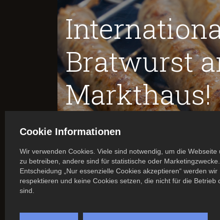
Internationa
Bratwurst a
Markthaus! 
Cookie Informationen
Wir verwenden Cookies. Viele sind notwendig, um die Webseite 
Tag der Bratwurst am 16. August im 
zu betreiben, andere sind für statistische oder Marketingzwecke.
Entscheidung „Nur essenzielle Cookies akzeptieren“ werden wir 
Liebe Gäste,
respektieren und keine Cookies setzen, die nicht für die Betrieb
sind.
am 16. August ab 16 Uhr feiern wir den Internationa
selbst gemachten Bratwürsten aus unserer Metzgerei
passenden Beilagen sowie die von der mediterranen Kü