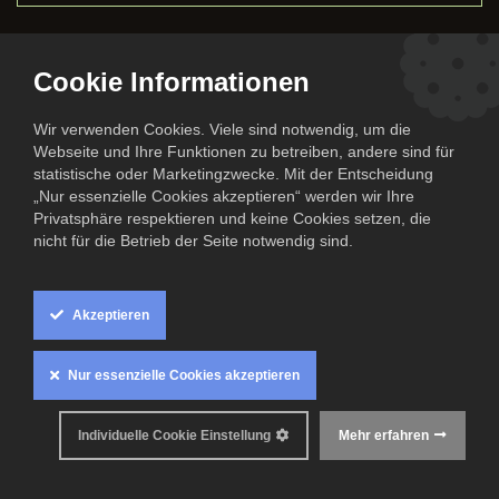
Cookie Informationen
Grillkurs - Grillsaison
Wir verwenden Cookies. Viele sind notwendig, um die
Webseite und Ihre Funktionen zu betreiben, andere sind für
ist immer!
statistische oder Marketingzwecke. Mit der Entscheidung
„Nur essenzielle Cookies akzeptieren“ werden wir Ihre
Privatsphäre respektieren und keine Cookies setzen, die
Ran an den Grill
nicht für die Betrieb der Seite notwendig sind.
Akzeptieren
Veranstaltungsinformationen
Nur essenzielle Cookies akzeptieren
Individuelle Cookie Einstellung
Mehr erfahren
Einlass: 17:00 Uhr
Was erwartet Dich in unserem Grill - Kurs?