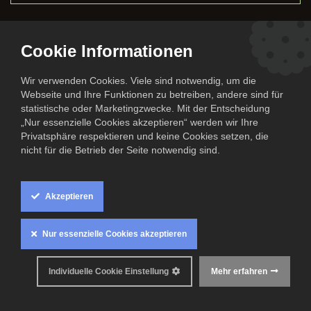
Cookie Informationen
Dinner Date: Bayrische
Wir verwenden Cookies. Viele sind notwendig, um die
Webseite und Ihre Funktionen zu betreiben, andere sind für
Schmankerl
statistische oder Marketingzwecke. Mit der Entscheidung
„Nur essenzielle Cookies akzeptieren“ werden wir Ihre
Privatsphäre respektieren und keine Cookies setzen, die
nicht für die Betrieb der Seite notwendig sind.
Akzeptieren
Am
26. September
laden wir euch von
17 bis 21 Uhr
zum ersten
Dinner Date nach der Sommerpause ein – und servieren bayrische
Klassiker.
Nur essenzielle Cookies akzeptieren
Freut euch auf herzhafte Klassiker wie Haxn, Leberkäs,
Obazda und frische Brezn – und das in bester Gesellschaft, mit
Individuelle Cookie Einstellung
Mehr erfahren
guter Stimmung und vielleicht sogar a Maß dazu.